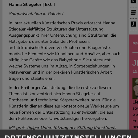
Hanna Stiegeler | Ext. I
Solopräsentation in Galerie I
In ihrer aktuellen künstlerischen Praxis erforscht Hanna
Stiegeler vielfältige Strukturen der Unterstützung.
Ausgangspunkt ihrer Untersuchung sind Strukturen, die
Halt geben, darunter Geländer, Prothesen,
PR
architektonische Stützen wie Säulen und Baugerüste,
modische Elemente wie Krinolinen und Absätze, aber auch
alltägliche Geräte wie das Babyphone. Sie untersucht,
J
welche Systeme uns im Alltag, in Sorgebeziehungen, in
19
Netzwerken und in der prekären künstlerischen Arbeit
tragen und stabilisieren.
In der Freiburger Ausstellung, die die erste zu diesem
Thema ist, konzentriert sich Hanna Stiegeler auf
Prothesen und technische Körpererweiterungen. Für die
Li
Künstlerin dienen diese als konzeptionelle Werkzeuge um
sow
neue Formen der Unterstützung zu entwickeln, die aus
Ge
dem Fehlenden oder Unvollständigen hervorgehen.
Fre
be
Mit großzügiger Unterstützung der Stiftung Kunstfonds
re
Sarah Entwistle |
Weep Holes