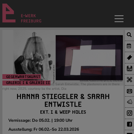
GEGENWARTSKUNST
GALERIE I & GALERIE II
Hanna Stiegeler, No. 946, Skizze || Sarah Entwistle, The plasterers are in there
right now, 2025, courtesy ba the artist, Dia
HANNA STIEGELER & SARAH
ENTWISTLE
EXT. I & WEEP HOLES
Vernissage: Do 05.02. | 19:00 Uhr
Ausstellung: Fr 06.02.–So 22.03.2026