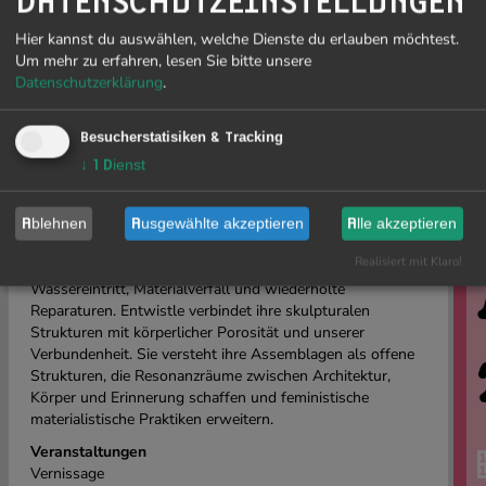
DATENSCHUTZEINSTELLUNGEN
Solopräsentation in Galerie II
Hier kannst du auswählen, welche Dienste du erlauben möchtest.
E
Um mehr zu erfahren, lesen Sie bitte unsere
In ihrer Einzelausstellung
Weep Holes
nutzt Sarah
20
Datenschutzerklärung
.
Entwistle die Eigenschaften der unterirdischen Räume des
Fr
E-WERK für ihre skulpturalen Installationen. Patina,
Verfall und industrielle Rückstände werden zu materiellen
Wi
Besucherstatisiken & Tracking
und formalen Elementen ihrer Arbeit. Dadurch entsteht
ist
↓
1
Dienst
eine Reihe provisorischer, miteinander verbundener
Tei
Assemblagen aus recycelten Fragmenten, Keramik,
Sz
Textilien, Archivmaterial und Live-Umgebungsgeräuschen.
le
Ablehnen
Ausgewählte akzeptieren
Alle akzeptieren
Re
Der Titel bezieht sich auf Briefe zwischen ihrer
Realisiert mit Klaro!
Urgroßmutter Viviane und ihrem Großvater Clive über
Wassereintritt, Materialverfall und wiederholte
Reparaturen. Entwistle verbindet ihre skulpturalen
Strukturen mit körperlicher Porosität und unserer
Verbundenheit. Sie versteht ihre Assemblagen als offene
Strukturen, die Resonanzräume zwischen Architektur,
Körper und Erinnerung schaffen und feministische
materialistische Praktiken erweitern.
Veranstaltungen
Vernissage