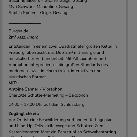
Susanne Sievers – Gitarre, Geige, Gesang
Myri Schwär - Mandoline, Gesang
Sophia Spöler – Geige, Gesang
_______________
Burghalde
2m²
Jazz, Impro
Entstanden in einem zwei Quadratmeter großen Keller in
Freiburg, überrascht das Duo 2m² mit Energie und
musikalischer Verbundenheit. Mit Altsaxophon und
Vibraphon interpretiert es die großen Standards des
modernen Jazz – in einem freien, interaktiven und
akustischen Format.
MIT:
Antoine Sanner - Vibraphon
Charlotte Schulze-Marmeling – Saxophon
14:00 – 17:00 Uhr auf dem Schlossberg
Zugänglichkeit:
Vor Ort ist eine Beschilderung vorhanden für Lageplan
und Line-Up. Teils steile Wege und Schotter. Zum
Kastaniengarten fährt ein Fahrstuhl ab Schwabentorring