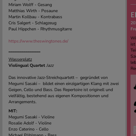
Miriam Wolff - Gesang
Matthias Wirth - Posaune
E
Martin Kollbau - Kontrabass
Cris Salgert - Schlagzeug
20
Paul Hippchen - Rhythmusgitarre
Fr
Wi
https://www.theswingtones.de/
ist
_______________
Tei
Sz
Wasserplatz
le
Violingual Quartet
Jazz
Re
Das innovative Jazz-Streichquartett – gegründet von
Megumi Sasaki – bildet einen einzigartigen Klang mit zwei
Geigen, Cello und Bass. Das Repertoire ist originell und
vielfältig, bestehend aus eigenen Kompositionen und
Arrangements.
MIT:
Megumi Sasaki - Violine
Rosalie Adolf - Violine
Enzo Caterino - Cello
Michael Pöhlmann - Bass