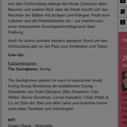
Auf dem Schlossberg erklingt die Musik. Zwischen alten
Bäumen und weitem Blick über die Stadt mischt sich das
Rascheln der Blätter mit jazzigen Live‑Klängen. Packt eure
Liebsten und die Picknickdecken ein – wir machen uns
einen entspannten Sonntagnachmittag hoch über
Freiburg.
Auch für kleine Jazzfans bestens geeignet: Rund um den
PR
Schlossberg gibt es viel Platz zum Entdecken und Toben.
Line-Up:
J
Kastaniengarten
19
The Swingtones
Swing
The Swingtones spielen für euch in klassischer Small
Swing Group Besetzung die beliebtesten Swing-
Standards von Duke Ellington, Billy Strayhorn, Fats
Li
Waller, Benny Goodman, Lionel Hampton, Chick Webb &
sow
Co. im Stile der 30er und 40er Jahre und brachten bisher
Ge
noch jedes Tanzbein zum Schwingen!
Fre
be
MIT:
re
Jürgen Mayer - Klarinette