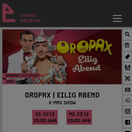
KABARETT/COMEDY
SAAL
OROPAX | EILIG ABEND
X-MAS SHOW
DI 22.12
MI 23.12
20:00 UHR
20:00 UHR