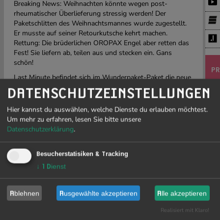
Breaking News: Weihnachten könnte wegen post-
rheumatischer Überlieferung stressig werden! Der
Paketschlitten des Weihnachtsmannes wurde zugestellt.
Er musste auf seiner Retourkutsche kehrt machen.
Rettung: Die brüderlichen OROPAX Engel aber retten das
Fest! Sie liefern ab, teilen aus und stecken ein. Gans
schön!
PR
Last Minute befindet sich im Wunderpaket-Paket die neue
X-MAS Show
Eilig Abend.
DATENSCHUTZEINSTELLUNGEN
J
Neueste Ideen und gefeierte Kult-Sketche – welch schöne
Hier kannst du auswählen, welche Dienste du erlauben möchtest.
Bescherung!
19
Um mehr zu erfahren, lesen Sie bitte unsere
Das völlig ausgelieferte Publikum wird beschenkt mit
Datenschutzerklärung
.
einem Balsam aus herrlichen Kostümen, gnadenloser
Improvisationsfreude und wunderbarem Weihnachtszwist.
Besucherstatisiken & Tracking
Und da es bei diesem Fest immer zu viel von allem gibt,
Li
↓
1
Dienst
gibt es zusätzlich dies und das und sonst noch viel mehr
sow
von irgend etwas.
Ge
Fre
Ablehnen
Ausgewählte akzeptieren
Alle akzeptieren
In
Eilig Abend
fordert schwarzer Humor die wahre Liebe
be
zum Tanz.OROPAX prophezeit: Selbst Heiden in der ersten
Realisiert mit Klaro!
re
Reihe werden wieder dran glauben müssen! Nie war