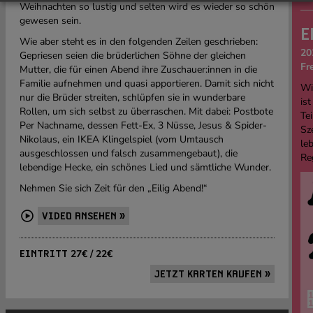
Weihnachten so lustig und selten wird es wieder so schön
gewesen sein.
E
Wie aber steht es in den folgenden Zeilen geschrieben:
20
Gepriesen seien die brüderlichen Söhne der gleichen
Fr
Mutter, die für einen Abend ihre Zuschauer:innen in die
Familie aufnehmen und quasi apportieren. Damit sich nicht
Wi
nur die Brüder streiten, schlüpfen sie in wunderbare
ist
Rollen, um sich selbst zu überraschen. Mit dabei: Postbote
Tei
Per Nachname, dessen Fett-Ex, 3 Nüsse, Jesus & Spider-
Sz
Nikolaus, ein IKEA Klingelspiel (vom Umtausch
le
ausgeschlossen und falsch zusammengebaut), die
Re
lebendige Hecke, ein schönes Lied und sämtliche Wunder.
Nehmen Sie sich Zeit für den „Eilig Abend!“
VIDEO ANSEHEN »
27€ / 22€
EINTRITT
JETZT KARTEN KAUFEN »