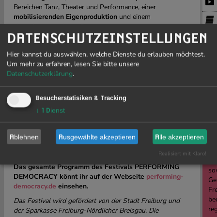
Bereichen Tanz, Theater und Performance, einer
mobilisierenden Eigenproduktion
und einem
abwechslungsreichen Rahmenprogramm.
DATENSCHUTZEINSTELLUNGEN
Wir zeigen Wagemut & Verletzlichkeit, Hoffnung & Poesie,
Menschlichkeit & die Kraft der Begegnung.
Hier kannst du auswählen, welche Dienste du erlauben möchtest.
Um mehr zu erfahren, lesen Sie bitte unsere
Unser Ziel: vitale Einmischung, aussprechen, was ist, und
PR
Datenschutzerklärung
.
gleichzeitig visionäre Gegenwelten entwerfen. Mit der
Kunst und mit Euch!
J
Den Auftakt machen wir mit der
Festivaleröffnung
um
Besucherstatisiken & Tracking
19:00 Uhr im
Foyer des E-WERK Freiburg
. Im Anschluss
↓
1
Dienst
19
an die Eröffnung ist die erste Vorstellung des Gastspiels
Songs of the Wayfarer
von Claire Cunningham im E-
WERK Saal um 20:00 Uhr zu sehen.
Ablehnen
Ausgewählte akzeptieren
Alle akzeptieren
Let’s perform democracy!
Realisiert mit Klaro!
Li
Das gesamte Programm des Festivals PERFORMING
sow
DEMOCRACY könnt ihr auf der Webseite
performing-
Ge
democracy.de
einsehen.
Fre
be
Das Festival wird gefördert von der Stadt Freiburg und
re
der Sparkasse Freiburg-Nördlicher Breisgau. Die