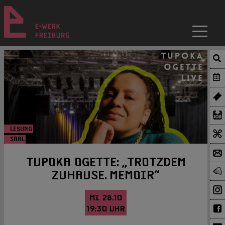
LESUNG
SAAL
TUPOKA OGETTE: „TROTZDEM
ZUHAUSE. MEMOIR“
MI 28.10
19:30 UHR