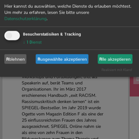
Unverrückbar.
Hier kannst du auswählen, welche Dienste du erlauben möchtest.
Selbstbestimmt.
Um mehr zu erfahren, lesen Sie bitte unsere
Sichtbar.
Datenschutzerklärung
.
Tupoka Ogette
wurde 1980 in Leipzig als
MIT
Tochter eines tansanischen Studenten der
Besucherstatisiken & Tracking
Landwirtschaft und einer deutschen
↓
1
Dienst
Mathematikstudentin geboren. Seit 2012 ist
Tupoka Ogette bundesweit als Beraterin
und Trainerin im Bereich Rassismuskritik
Ablehnen
Ausgewählte akzeptieren
Alle akzeptieren
tätig. In dieser Funktion leitet sie in
Deutschland, Österreich und der Schweiz
Realisiert mit Klaro!
Workshops und Fortbildungen, tritt als
Speakerin auf, berät Teams und
Organisationen. Ihr im März 2017
erschienenes Handbuch „exit RACISM.
Rassismuskritisch denken lernen“ ist ein
SPIEGEL-Bestseller. Im Jahr 2019 wurde
Ogette vom Magazin Edition F als eine der
25 einflussreichsten Frauen des Jahres
ausgezeichnet. SPIEGEL Online nahm sie
als eine von zehn Frauen in den
Bildungskanon zum Thema Theorie und