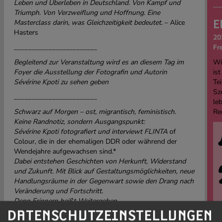
Leben und Überleben in Deutschland. Von Kampf und
Triumph. Von Verzweiflung und Hoffnung. Eine
Masterclass darin, was Gleichzeitigkeit bedeutet.
– Alice
E
Hasters
20
________________________
Fr
Begleitend zur Veranstaltung wird es an diesem Tag im
Wi
Foyer die Ausstellung der Fotografin und Autorin
ist
Sévérine Kpoti zu sehen geben
Tei
Sz
________________________
le
Schwarz auf Morgen – ost, migrantisch, feministisch.
Re
Keine Randnotiz, sondern Ausgangspunkt:
Sévérine Kpoti fotografiert und interviewt FLINTA
of
Colour, die in der ehemaligen DDR oder während der
Wendejahre aufgewachsen sind.*
Dabei entstehen Geschichten von Herkunft, Widerstand
und Zukunft. Mit Blick auf Gestaltungsmöglichkeiten, neue
Handlungsräume in der Gegenwart sowie den Drang nach
Veränderung und Fortschritt.
Denn Erinnern heißt Weitergehen.
Und aktiv Zukunft schreiben.
DATENSCHUTZEINSTELLUNGEN
Aus migrantischer FLINTA
-Perspektive.*