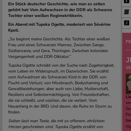
Ein Stück deutscher Geschichte, wie man es selten
gehört hat: Vom Aufwachsen in der DDR als Schwarze
Tochter einer weißen Regimekritikerin.
Ein Abend mit Tupoka Ogette, moderiert von Sévérine
Kpoti.
„So beginnt meine Geschichte. Als Tochter einer weißen
PR
Frau und eines Schwarzen Mannes. Zwischen Sange,
Südtansania, und Gera, Thüringen. Zwischen kolonialer
Vergangenheit und DDR-Diktatur.“
J
Tupoka Ogette schreibt von der Suche nach Zugehörigkeit,
19
vom Leben im Widerspruch, im Dazwischen. Sie erzählt
vom Aufwachsen als Schwarzes Kind in der DDR, von
Flucht und Verlust, von Missbrauch, Bodyshaming und
Gewaltbeziehungen, aber auch von Liebe, Mutterschaft,
Resilienz und Selbstermächtigung. Von Freundschaften,
Li
die sie schließt, und solchen, die sie verliert. Vom
sow
Neuanfang in der BRD. Und davon, die Ruhe im Sturm zu
Ge
finden.
Fre
be
Selten liest man Texte, die mit so offenem, ehrlichem
re
Herzen geschrieben sind. Tupoka Ogette erzählt von