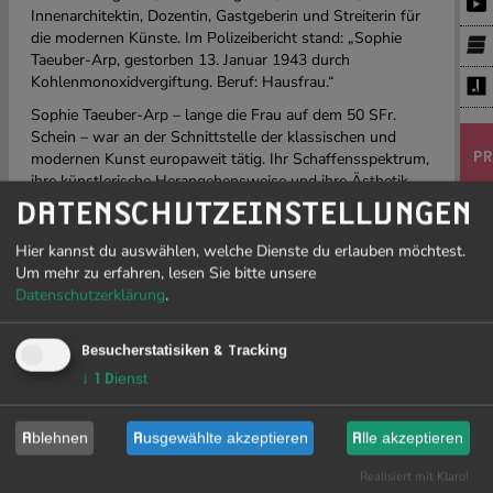
Innenarchitektin, Dozentin, Gastgeberin und Streiterin für
die modernen Künste. Im Polizeibericht stand: „Sophie
Taeuber-Arp, gestorben 13. Januar 1943 durch
Kohlenmonoxidvergiftung. Beruf: Hausfrau.“
Sophie Taeuber-Arp – lange die Frau auf dem 50 SFr.
Schein – war an der Schnittstelle der klassischen und
modernen Kunst europaweit tätig. Ihr Schaffensspektrum,
PR
ihre künstlerische Herangehensweise und ihre Ästhetik
sind wegweisend und doch blieb sie unscheinbar.
DATENSCHUTZEINSTELLUNGEN
J
Verschiedene Kunstformen – Schauspiel, Maskenspiel,
Hier kannst du auswählen, welche Dienste du erlauben möchtest.
19
Objekttheater und Projection Mapping – verschmelzen, um
Um mehr zu erfahren, lesen Sie bitte unsere
die kafkaeske Rahmenhandlung zu erzählen: In einem
Datenschutzerklärung
.
kleinen Büro arbeiten zwei Sachbearbeiter. Ihre Tätigkeit:
Menschen und Ereignisse sinnvoll und korrekt einordnen.
Eines Tages bekommen sie Zeugnisse der plötzlich
Besucherstatisiken & Tracking
Li
verstorbenen Sophie Taeuber-Arp geliefert. Der Auftrag
↓
1
Dienst
sow
der Sachbearbeiter: einordnen! Dass sie scheitern, liegt
Ge
schon an der Fülle des Werkes … Als die Werke beginnen
Fre
sich zu wehren, nimmt das Geschehen surreale Züge an.
Ablehnen
Ausgewählte akzeptieren
Alle akzeptieren
be
Eine Co-Produktion von Theater R.A.B., Radio Dreyeckland
re
Realisiert mit Klaro!
& E-WERK Freiburg