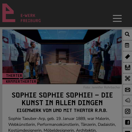
THEATER
KAMMERTHEATER
Foto: Jennifer Rohrbacher
SOPHIE SOPHIE SOPHIE! – DIE
KUNST IN ALLEN DINGEN
EIGENWERK VON UND MIT THEATER R.A.B.
Sophie Taeuber-Arp, geb. 19. Januar 1889, war Malerin,
Webkünstlerin, Performancekünstlerin, Tänzerin, Dadaistin,
Kostümdesignerin, Möbeldesignerin, Architektin,