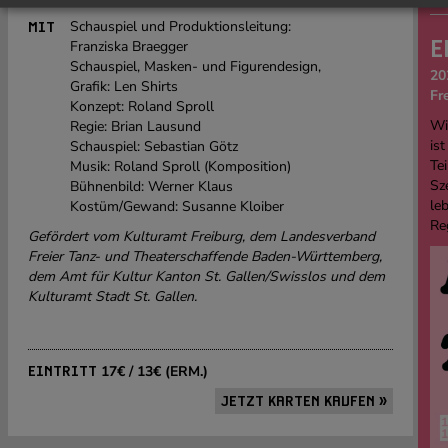
Schauspiel und Produktionsleitung:
MIT
E
Franziska Braegger
Schauspiel, Masken- und Figurendesign,
20
Grafik: Len Shirts
Fr
Konzept: Roland Sproll
Wi
Regie: Brian Lausund
ist
Schauspiel: Sebastian Götz
Tei
Musik: Roland Sproll (Komposition)
Sz
Bühnenbild: Werner Klaus
le
Kostüm/Gewand: Susanne Kloiber
Re
Gefördert vom Kulturamt Freiburg, dem Landesverband
Freier Tanz- und Theaterschaffende Baden-Württemberg,
dem Amt für Kultur Kanton St. Gallen/Swisslos und dem
Kulturamt Stadt St. Gallen.
17€ / 13€ (ERM.)
EINTRITT
JETZT KARTEN KAUFEN »