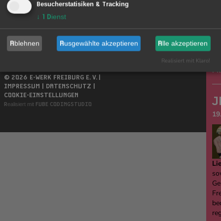
Besucherstatisiken & Tracking
↓
1
Dienst
Ablehnen
Ausgewählte akzeptieren
Alle akzeptieren
Realisiert mit Klaro!
PR
© 2026 E-WERK FREIBURG E. V. |
IMPRESSUM |
DATENSCHUTZ |
COOKIE-EINSTELLUNGEN
J
Realisiert mit
FUBE CODINGSTUDIO
19
Li
sow
Ge
Fre
be
re