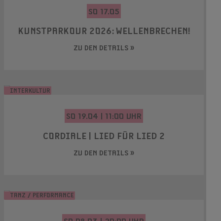
SO 17.05
KUNSTPARKOUR 2026: WELLENBRECHEN!
ZU DEN DETAILS »
INTERKULTUR
SO 19.04 | 11:00 UHR
CORDIALE | LIED FÜR LIED 2
ZU DEN DETAILS »
TANZ / PERFORMANCE
SO 08.03 | 20:00 UHR