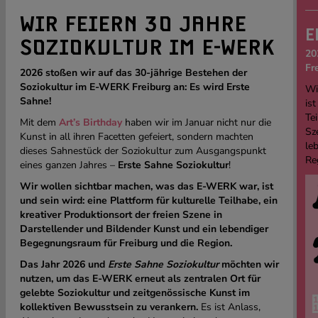
WIR FEIERN 30 JAHRE
E
SOZIOKULTUR IM E-WERK
20
Fr
2026 stoßen wir auf das 30-jährige Bestehen der
Soziokultur im E-WERK Freiburg an: Es wird Erste
Wi
Sahne!
ist
Tei
Mit dem
Art’s Birthday
haben wir im Januar nicht nur die
Sz
Kunst in all ihren Facetten gefeiert, sondern machten
le
dieses Sahnestück der Soziokultur zum Ausgangspunkt
Re
eines ganzen Jahres –
Erste Sahne Soziokultur
!
Wir wollen sichtbar machen, was das E-WERK war, ist
und sein wird: eine Plattform für kulturelle Teilhabe, ein
kreativer Produktionsort der freien Szene in
Darstellender und Bildender Kunst und ein lebendiger
Begegnungsraum für Freiburg und die Region.
Das Jahr 2026 und
Erste Sahne Soziokultur
möchten wir
nutzen, um das E-WERK erneut als zentralen Ort für
gelebte Soziokultur und zeitgenössische Kunst im
kollektiven Bewusstsein zu verankern.
Es ist Anlass,