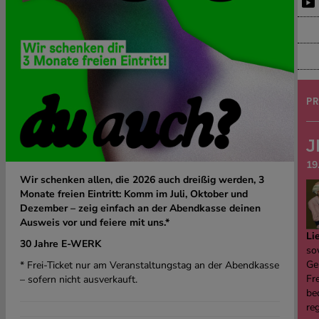
PR
J
19
Wir schenken allen, die 2026 auch dreißig werden, 3
Monate freien Eintritt: Komm im Juli, Oktober und
Dezember – zeig einfach an der Abendkasse deinen
Ausweis vor und feiere mit uns.*
Li
30 Jahre E-WERK
sow
Ge
* Frei-Ticket nur am Veranstaltungstag an der Abendkasse
Fre
– sofern nicht ausverkauft.
be
re