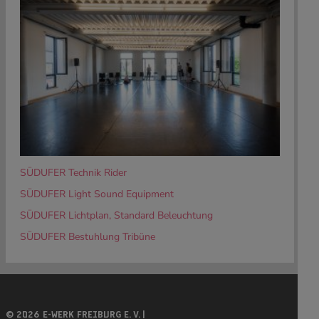
SÜDUFER Technik Rider
SÜDUFER Light Sound Equipment
SÜDUFER Lichtplan, Standard Beleuchtung
SÜDUFER Bestuhlung Tribüne
© 2026 E-WERK FREIBURG E. V. |