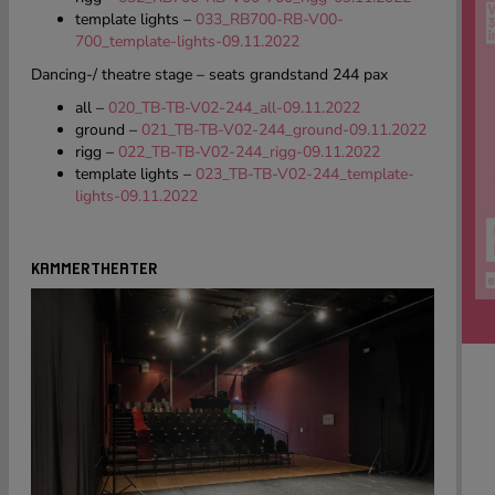
template lights –
033_RB700-RB-V00-
700_template-lights-09.11.2022
Dancing-/ theatre stage – seats grandstand 244 pax
all –
020_TB-TB-V02-244_all-09.11.2022
ground –
021_TB-TB-V02-244_ground-09.11.2022
rigg –
022_TB-TB-V02-244_rigg-09.11.2022
template lights –
023_TB-TB-V02-244_template-
lights-09.11.2022
KAMMERTHEATER