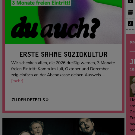
PR
ERSTE SAHNE SOZIOKULTUR
J
Wir schenken allen, die 2026 dreißig werden, 3 Monate
freien Eintritt: Komm im Juli, Oktober und Dezember –
19
zeig einfach an der Abendkasse deinen Ausweis ...
[mehr]
Li
ZU DEN DETAILS »
sow
Ge
Fre
be
re