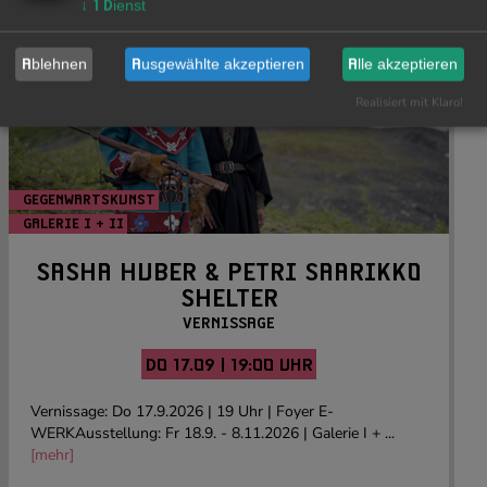
↓
1
Dienst
Ablehnen
Ausgewählte akzeptieren
Alle akzeptieren
Realisiert mit Klaro!
GEGENWARTSKUNST
GALERIE I + II
Foto: Sasha Huber, Tlingit Glacier & Lakes – A reparative intervention, 2023, Videostill
SASHA HUBER & PETRI SAARIKKO
SHELTER
VERNISSAGE
DO 17.09 | 19:00 UHR
Vernissage: Do 17.9.2026 | 19 Uhr | Foyer E-
WERKAusstellung: Fr 18.9. - 8.11.2026 | Galerie I + ...
[mehr]