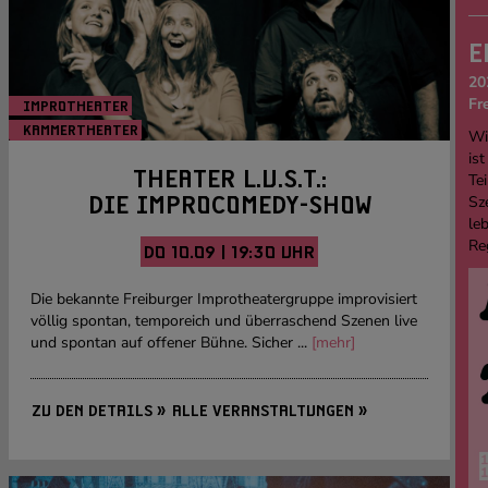
E
20
Fr
IMPROTHEATER
KAMMERTHEATER
Wi
Foto: Susanna Hiss
ist
THEATER L.U.S.T.:
Tei
Sz
DIE IMPROCOMEDY-SHOW
le
Re
DO 10.09 | 19:30 UHR
Die bekannte Freiburger Improtheatergruppe improvisiert
völlig spontan, temporeich und überraschend Szenen live
und spontan auf offener Bühne. Sicher ...
[mehr]
ZU DEN DETAILS »
ALLE VERANSTALTUNGEN »