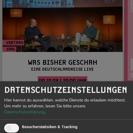
VORTRAG
SAAL
Foto: WBG Productions
WAS BISHER GESCHAH
EINE DEUTSCHLANDREISE LIVE
DO 10.09 | 20:00 UHR
DATENSCHUTZEINSTELLUNGEN
Wenn wir wissen, was bisher geschah, nehmen wir
intensiver wahr, was heute passiert und verstehen, was
Hier kannst du auswählen, welche Dienste du erlauben möchtest.
morgen kommen kann.In Was bisher ...
[mehr]
Um mehr zu erfahren, lesen Sie bitte unsere
Datenschutzerklärung
.
ZU DEN DETAILS »
ALLE VERANSTALTUNGEN »
Besucherstatisiken & Tracking