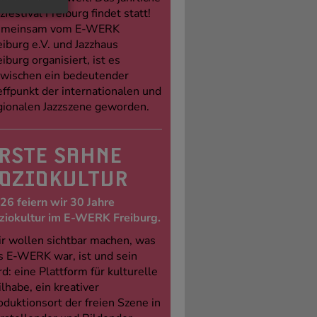
zfestival Freiburg findet statt!
meinsam vom E-WERK
eiburg e.V. und Jazzhaus
eiburg organisiert, ist es
zwischen ein bedeutender
effpunkt der internationalen und
gionalen Jazzszene geworden.
RSTE SAHNE
OZIOKULTUR
26 feiern wir 30 Jahre
ziokultur im E-WERK Freiburg.
r wollen sichtbar machen, was
s E-WERK war, ist und sein
rd: eine Plattform für kulturelle
ilhabe, ein kreativer
oduktionsort der freien Szene in