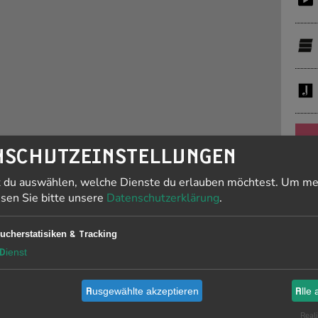
PR
NSCHUTZEINSTELLUNGEN
t du auswählen, welche Dienste du erlauben möchtest.
Um me
J
esen Sie bitte unsere
Datenschutzerklärung
.
F
ucherstatisiken & Tracking
19
Dienst
Ausgewählte akzeptieren
Alle 
Li
is
Reali