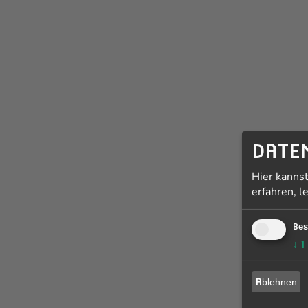
DATE
Hier kanns
erfahren, l
Bes
↓
1
Ablehnen