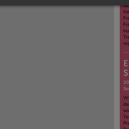
Jaz
Ge
Fr
Fr
in
Tr
re
E
S
20
So
Wi
da
wi
Te
Pr