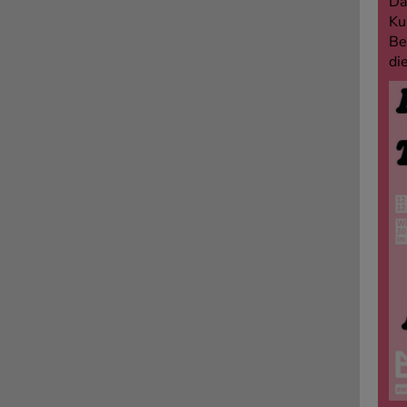
Da
Ku
Be
di