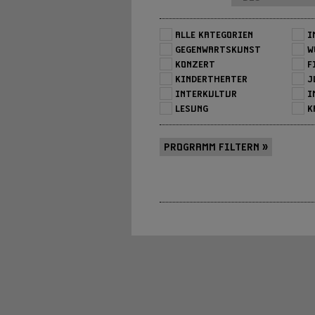
ALLE KATEGORIEN
I
GEGENWARTSKUNST
W
KONZERT
F
KINDERTHEATER
J
INTERKULTUR
I
LESUNG
K
PROGRAMM FILTERN »