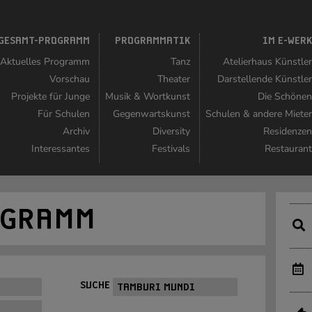
GESAMT-PROGRAMM
PROGRAMMATIK
IM E-WER
Aktuelles Programm
Tanz
Atelierhaus Künstle
Vorschau
Theater
Darstellende Künstle
Projekte für Junge
Musik & Wortkunst
Die Schöne
Für Schulen
Gegenwartskunst
Schulen & andere Miete
Archiv
Diversity
Residenze
Interessantes
Festivals
Restauran
OGRAMM
SUCHE