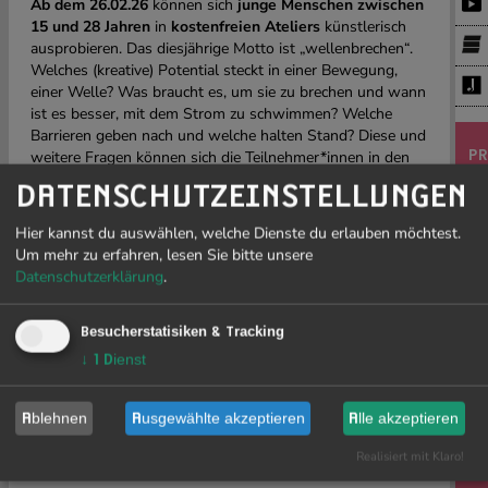
Ab dem 26.02.26
können sich
junge Menschen zwischen
15 und 28 Jahren
in
kostenfreien Ateliers
künstlerisch
ausprobieren. Das diesjährige Motto ist „wellenbrechen“.
Welches (kreative) Potential steckt in einer Bewegung,
einer Welle? Was braucht es, um sie zu brechen und wann
ist es besser, mit dem Strom zu schwimmen? Welche
Barrieren geben nach und welche halten Stand? Diese und
weitere Fragen können sich die Teilnehmer*innen in den
PR
vielseitigen Ateliers stellen. Begleitet werden sie dabei von
DATENSCHUTZEINSTELLUNGEN
professionellen Künstler:innen. Dabei ist bei uns kein
J
Vorwissen nötig.
Hier kannst du auswählen, welche Dienste du erlauben möchtest.
19
Um mehr zu erfahren, lesen Sie bitte unsere
Die diesjährigen Ausdrucksmöglichkeiten rund um
Tanz,
Datenschutzerklärung
.
Drag und Kunst
starten ab dem 26.02. und werden beim
Kunstcamp vom 14. bis 17.05.26
ergänzt durch
Ateliers
zu Schreiben, Streetart/Graffiti und Textilgestaltung
.
Besucherstatisiken & Tracking
Der KunstParkour endet mit einem öffentlichen
Showing
Li
↓
1
Dienst
am 17.05.26
, bei dem die entstandenen Arbeiten und
sow
Showings gezeigt werden.
Ge
Dabei wollen wir wertungsfreie Räume schaffen, in denen
Ablehnen
Ausgewählte akzeptieren
Alle akzeptieren
Fre
sich junge Menschen in unterschiedlichen Kunstformen
be
Realisiert mit Klaro!
ausprobieren können.
re