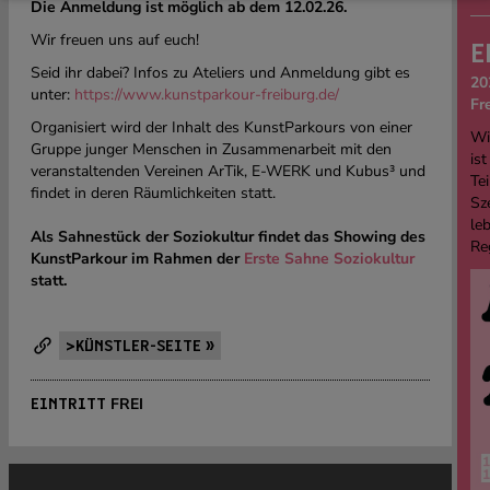
Die Anmeldung ist möglich ab dem 12.02.26.
Wir freuen uns auf euch!
E
Seid ihr dabei? Infos zu Ateliers und Anmeldung gibt es
20
unter:
https://www.kunstparkour-freiburg.de/
Fr
Organisiert wird der Inhalt des KunstParkours von einer
Wi
Gruppe junger Menschen in Zusammenarbeit mit den
ist
veranstaltenden Vereinen ArTik, E-WERK und Kubus³ und
Tei
findet in deren Räumlichkeiten statt.
Sz
le
Als Sahnestück der Soziokultur findet das Showing des
Re
KunstParkour im Rahmen der
Erste Sahne Soziokultur
statt.
>KÜNSTLER-SEITE »
FREI
EINTRITT