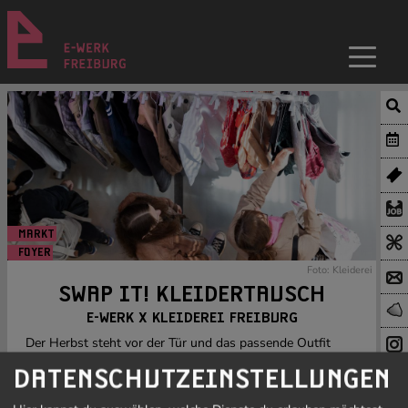
MARKT
FOYER
Foto: Kleiderei
SWAP IT! KLEIDERTAUSCH
E-WERK X KLEIDEREI FREIBURG
Der Herbst steht vor der Tür und das passende Outfit
fehlt noch? Beim Kleidertausch rascheln die Stoffe im
DATENSCHUTZEINSTELLUNGEN
Foyer des E-WERK.
Getauscht werden gut erhaltene, gewaschene Kleider,