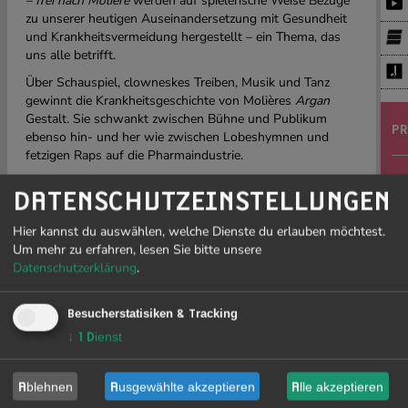
– frei nach Molière
werden auf spielerische Weise Bezüge
zu unserer heutigen Auseinandersetzung mit Gesundheit
und Krankheitsvermeidung hergestellt – ein Thema, das
uns alle betrifft.
Über Schauspiel, clowneskes Treiben, Musik und Tanz
gewinnt die Krankheitsgeschichte von Molières
Argan
Gestalt. Sie schwankt zwischen Bühne und Publikum
PR
ebenso hin- und her wie zwischen Lobeshymnen und
fetzigen Raps auf die Pharmaindustrie.
Die Freiburger Theater Compagnie widmet sich in ihrem
J
DATENSCHUTZEINSTELLUNGEN
neuen Stück der Vielfalt von Behandlungsmethoden, die
19
von traditionell-westlichen Ansätzen bis hin zu
Hier kannst du auswählen, welche Dienste du erlauben möchtest.
esoterischen und fernöstlichen Praktiken reichen.
Um mehr zu erfahren, lesen Sie bitte unsere
Thematisiert werden auch aktuelle Strömungen wie der
Datenschutzerklärung
.
Jugend- und Fitnesskult, einschließlich seiner
Vitaminshakes, sowie verschiedene Ernährungstrends –
Li
von veganer Kost bis hin zu modernen Konzepten wie der
Besucherstatisiken & Tracking
sow
photosynthetischen Ernährung
Ge
↓
1
Dienst
Mit Schauspiel, Tanz, Gesang, Musik, Puppenspiel und
Fre
Performance begegnen wir dem großen Thema von
be
Ablehnen
Ausgewählte akzeptieren
Alle akzeptieren
Krankheit und Tod auf heitere und leichtfüßige Weise –
re