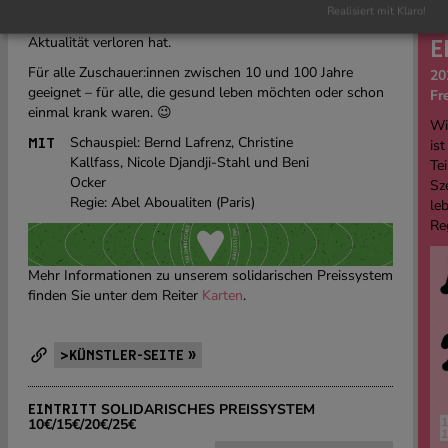
inspiriert von einem der bedeutendsten Werke der
Realisiert mit Klaro!
französischen Komödienliteratur, das bis heute nichts an
Aktualität verloren hat.
E
Für alle Zuschauer:innen zwischen 10 und 100 Jahre
20
geeignet – für alle, die gesund leben möchten oder schon
Fr
einmal krank waren. 😉
Wi
Schauspiel: Bernd Lafrenz, Christine
MIT
ist
Kallfass, Nicole Djandji-Stahl und Beni
Tei
Ocker
Sz
Regie: Abel Aboualiten (Paris)
le
Re
Mehr Informationen zu unserem solidarischen Preissystem
finden Sie unter dem Reiter
Karten
.
>KÜNSTLER-SEITE »
SOLIDARISCHES PREISSYSTEM
EINTRITT
10€/15€/20€/25€