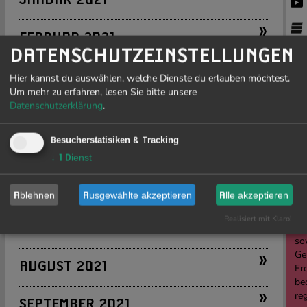
»
FEBRUAR 2021
DATENSCHUTZEINSTELLUNGEN
»
MÄRZ 2021
Hier kannst du auswählen, welche Dienste du erlauben möchtest.
Um mehr zu erfahren, lesen Sie bitte unsere
PR
Datenschutzerklärung
.
»
APRIL 2021
J
Besucherstatisiken & Tracking
»
MAI 2021
19
↓
1
Dienst
»
JUNI 2021
Ablehnen
Ausgewählte akzeptieren
Alle akzeptieren
Realisiert mit Klaro!
»
Li
JULI 2021
sow
Ge
»
AUGUST 2021
Fre
be
re
»
SEPTEMBER 2021