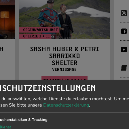
GEGENWARTSKUNST
GALERIE I + II
Foto: Sasha Huber, Tlingit Glacier & Lakes – A reparative
roductions
intervention, 2023, Videostill
H
SASHA HUBER & PETRI
SAARIKKO
E
SHELTER
VERNISSAGE
DO 17.09 | 19:00 UHR
wahr,
NSCHUTZEINSTELLUNGEN
n,
Vernissage: Do 17.9.2026 | 19 Uhr |
s
t du auswählen, welche Dienste du erlauben möchtest.
Um me
Foyer E-WERKAusstellung: Fr 18.9. -
esen Sie bitte unsere
Datenschutzerklärung
.
8.11.2026 | Galerie I + ...
[mehr]
PR
ucherstatisiken & Tracking
ZU DEN DETAILS »
J
Dienst