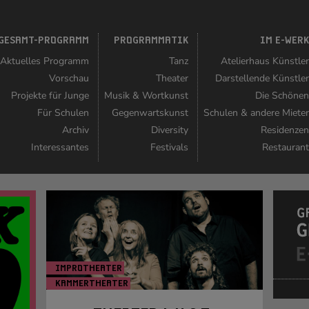
GESAMT-PROGRAMM
PROGRAMMATIK
IM E-WER
Aktuelles Programm
Tanz
Atelierhaus Künstle
Vorschau
Theater
Darstellende Künstle
Projekte für Junge
Musik & Wortkunst
Die Schöne
Für Schulen
Gegenwartskunst
Schulen & andere Miete
Archiv
Diversity
Residenze
Interessantes
Festivals
Restauran
IMPROTHEATER
KAMMERTHEATER
Foto: Susanna Hiss