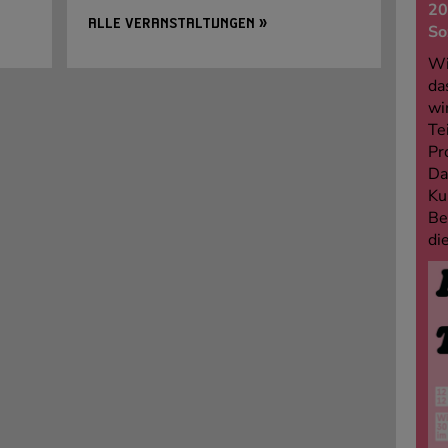
20
ALLE VERANSTALTUNGEN »
So
Wi
da
wi
Te
Pr
Da
Ku
Be
di