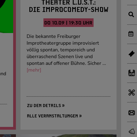
THEATER L.U.S.T.:
DIE IMPROCOMEDY-SHOW
DO 10.09 | 19:30 UHR
Die bekannte Freiburger
Improtheatergruppe improvisiert
völlig spontan, temporeich und
überraschend Szenen live und
spontan auf offener Bühne. Sicher ...
n
[mehr]
und
ZU DEN DETAILS »
ALLE VERANSTALTUNGEN »