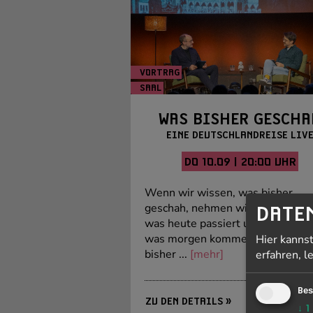
VORTRAG
SAAL
Foto: WBG P
WAS BISHER GESCHA
EINE DEUTSCHLANDREISE LIV
DO 10.09 | 20:00 UHR
Wenn wir wissen, was bisher
geschah, nehmen wir intensiver 
DATE
was heute passiert und verstehe
was morgen kommen kann.In Wa
Hier kanns
bisher ...
[mehr]
erfahren, l
Bes
ZU DEN DETAILS »
↓
1