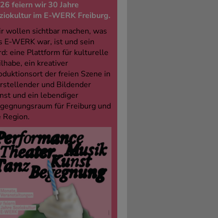
26 feiern wir 30 Jahre
ziokultur im E-WERK Freiburg.
r wollen sichtbar machen, was
s E-WERK war, ist und sein
rd: eine Plattform für kulturelle
ilhabe, ein kreativer
oduktionsort der freien Szene in
rstellender und Bildender
nst und ein lebendiger
gegnungsraum für Freiburg und
e Region.