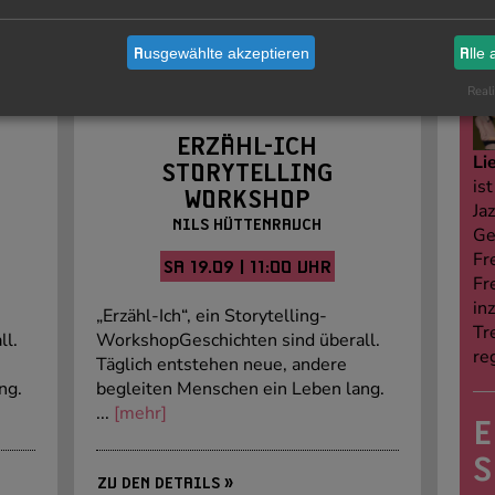
ALLE VERANSTALTUNGEN »
F
Ausgewählte akzeptieren
Alle 
19
WORKSHOP
PERFORMANCE
Reali
KAMMERTHEATER
amara Burk
Foto: Tamara Burk
ERZÄHL-ICH
Li
STORYTELLING
is
WORKSHOP
Jaz
NILS HÜTTENRAUCH
Ge
Fr
SA 19.09 | 11:00 UHR
Fr
in
„Erzähl-Ich“, ein Storytelling-
Tr
ll.
WorkshopGeschichten sind überall.
re
Täglich entstehen neue, andere
ng.
begleiten Menschen ein Leben lang.
...
[mehr]
E
S
ZU DEN DETAILS »