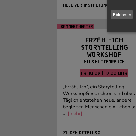
ALLE VERANSTALTUNGEN »
Ablehnen
WORKSHOP
PERFORMANCE
KAMMERTHEATER
Foto: T
ERZÄHL-ICH
STORYTELLING
WORKSHOP
NILS HÜTTENRAUCH
FR 18.09 | 17:00 UHR
„Erzähl-Ich“, ein Storytelling-
WorkshopGeschichten sind übera
Täglich entstehen neue, andere
begleiten Menschen ein Leben la
...
[mehr]
ZU DEN DETAILS »