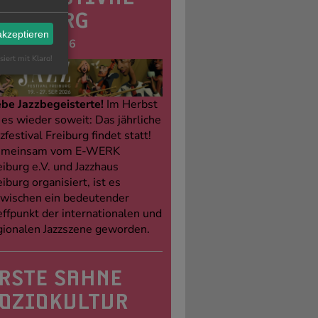
REIBURG
akzeptieren
. - 27.09.2026
siert mit Klaro!
ebe Jazzbegeisterte!
Im Herbst
t es wieder soweit: Das jährliche
zfestival Freiburg findet statt!
meinsam vom E-WERK
eiburg e.V. und Jazzhaus
eiburg organisiert, ist es
zwischen ein bedeutender
effpunkt der internationalen und
gionalen Jazzszene geworden.
RSTE SAHNE
OZIOKULTUR