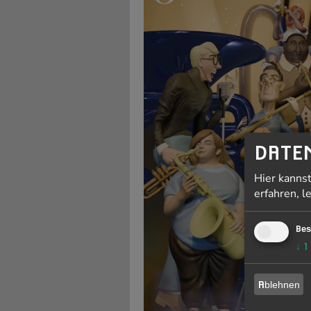
DATE
Hier kanns
erfahren, l
Bes
↓
1
Ablehnen