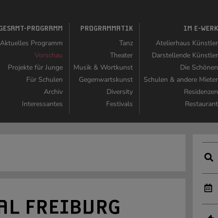
GESAMT-PROGRAMM
PROGRAMMATIK
IM E-WER
Aktuelles Programm
Tanz
Atelierhaus Künstle
Vorschau
Theater
Darstellende Künstle
Projekte für Junge
Musik & Wortkunst
Die Schöne
Für Schulen
Gegenwartskunst
Schulen & andere Miete
Archiv
Diversity
Residenze
Interessantes
Festivals
Restauran
AL FREIBURG