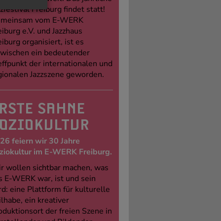
zfestival Freiburg findet statt!
meinsam vom E-WERK
eiburg e.V. und Jazzhaus
eiburg organisiert, ist es
zwischen ein bedeutender
effpunkt der internationalen und
gionalen Jazzszene geworden.
RSTE SAHNE
OZIOKULTUR
26 feiern wir 30 Jahre
ziokultur im E-WERK Freiburg.
r wollen sichtbar machen, was
s E-WERK war, ist und sein
rd: eine Plattform für kulturelle
ilhabe, ein kreativer
oduktionsort der freien Szene in