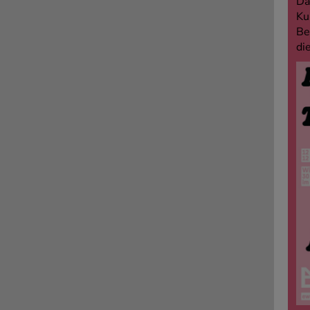
Da
Ku
Be
di