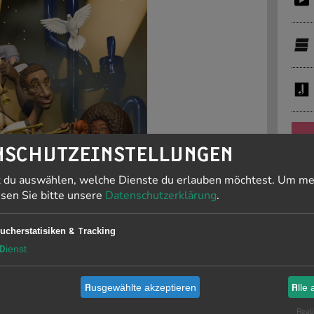
PR
NSCHUTZEINSTELLUNGEN
t du auswählen, welche Dienste du erlauben möchtest.
Um me
J
esen Sie bitte unsere
Datenschutzerklärung
.
F
ucherstatisiken & Tracking
19
Dienst
Ausgewählte akzeptieren
Alle 
Li
is
Reali