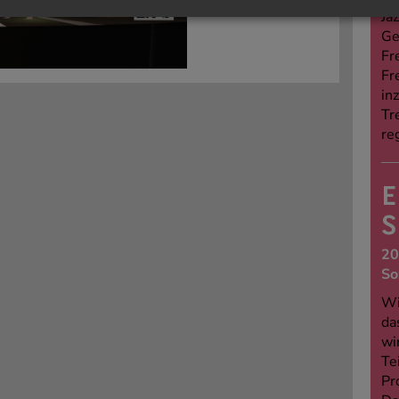
Jaz
Ge
Fr
Fr
in
Tr
re
E
S
20
So
Wi
da
wi
Te
Pr