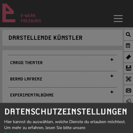
DARSTELLENDE KÜNSTLER
+
CARGO THEATER
www.cargo-theater.de
+
BERND LAFRENZ
www.lafrenz.de
+
EXPERIMENTALBÜHNE
Experimentalbühne im E-WERK
+
www.experimentalbuehne.de
DATENSCHUTZEINSTELLUNGEN
THEATER L.U.S.T
info@experimentalbuehne.de
Tel. 0761-381191
Improtheater
Hier kannst du auswählen, welche Dienste du erlauben möchtest.
+
www.theater-lust.de
Um mehr zu erfahren, lesen Sie bitte unsere
IMPROTHEATER MAUERBRECHER