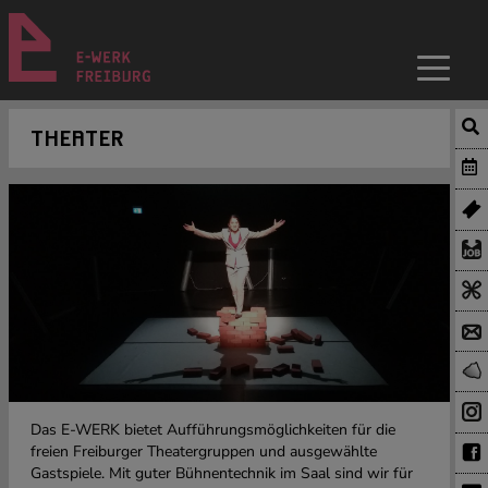
THEATER
Das E-WERK bietet Aufführungsmöglichkeiten für die
freien Freiburger Theatergruppen und ausgewählte
Gastspiele. Mit guter Bühnentechnik im Saal sind wir für