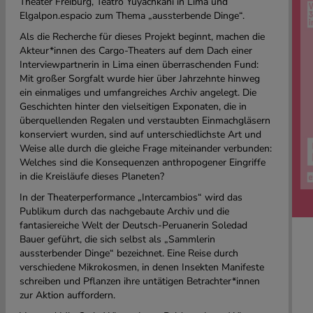
Theater Freiburg, Teatro Yuyachkani in Lima und
Elgalpon.espacio zum Thema „aussterbende Dinge“.
Als die Recherche für dieses Projekt beginnt, machen die
Akteur*innen des Cargo-Theaters auf dem Dach einer
Interviewpartnerin in Lima einen überraschenden Fund:
Mit großer Sorgfalt wurde hier über Jahrzehnte hinweg
ein einmaliges und umfangreiches Archiv angelegt. Die
Geschichten hinter den vielseitigen Exponaten, die in
überquellenden Regalen und verstaubten Einmachgläsern
konserviert wurden, sind auf unterschiedlichste Art und
Weise alle durch die gleiche Frage miteinander verbunden:
Welches sind die Konsequenzen anthropogener Eingriffe
in die Kreisläufe dieses Planeten?
In der Theaterperformance „Intercambios“ wird das
Publikum durch das nachgebaute Archiv und die
fantasiereiche Welt der Deutsch-Peruanerin Soledad
Bauer geführt, die sich selbst als „Sammlerin
aussterbender Dinge“ bezeichnet. Eine Reise durch
verschiedene Mikrokosmen, in denen Insekten Manifeste
schreiben und Pflanzen ihre untätigen Betrachter*innen
zur Aktion auffordern.