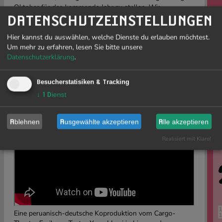
Oktober für das kommende Jahr zu stellen. Wir
veranstalten auch Lesungen, sind Ort für interkulturelle
DATENSCHUTZEINSTELLUNGEN
E
Projekte und widmen uns der kulturellen Bildung mit
zahlreichen Jugendprojekten.
20
Hier kannst du auswählen, welche Dienste du erlauben möchtest.
Fr
Um mehr zu erfahren, lesen Sie bitte unsere
Datenschutzerklärung
.
Wi
ist
RÜCKBLICK
Tei
Besucherstatisiken & Tracking
Sz
↓
1
Dienst
INTERCAMBIOS 2020
le
Re
Cargo Theater // Online Edition
Ablehnen
Ausgewählte akzeptieren
Alle akzeptieren
Realisiert mit Klaro!
Eine peruanisch-deutsche Koproduktion vom Cargo-