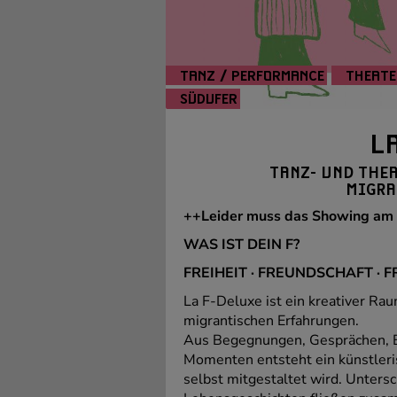
TANZ / PERFORMANCE
THEATE
SÜDUFER
L
TANZ- UND THE
MIGRA
++Leider muss das Showing am 
WAS IST DEIN F?
FREIHEIT · FREUNDSCHAFT · F
La F-Deluxe ist ein kreativer Ra
migrantischen Erfahrungen.
Aus Begegnungen, Gesprächen, 
Momenten entsteht ein künstleri
selbst mitgestaltet wird. Unters