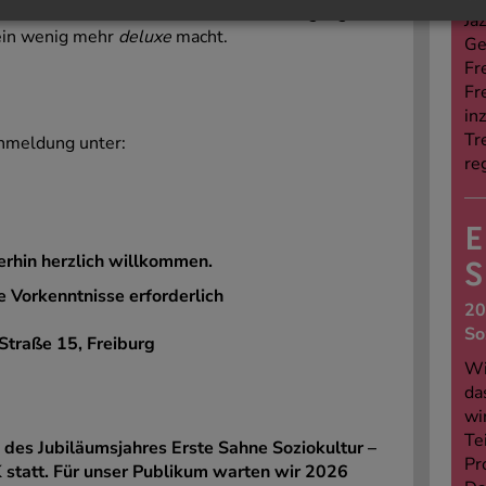
Tanz, Theater, Stimme, Musik und Bewegung –
Jaz
 ein wenig mehr
deluxe
macht.
Ge
Fr
Fr
in
Tr
nmeldung unter:
re
E
erhin herzlich willkommen.
S
e Vorkenntnisse erforderlich
20
So
Straße 15, Freiburg
Wi
da
wi
Te
 des Jubiläumsjahres Erste Sahne Soziokultur –
Pr
statt.
Für unser Publikum warten wir 2026