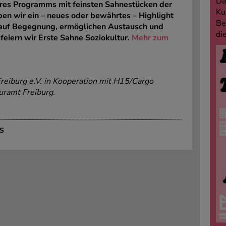
Da
eres Programms mit feinsten Sahnestücken der
Ku
ben wir ein – neues oder bewährtes – Highlight
Be
 auf Begegnung, ermöglichen Austausch und
di
feiern wir Erste Sahne Soziokultur.
Mehr zum
eiburg e.V. in Kooperation mit H15/Cargo
uramt Freiburg.
S