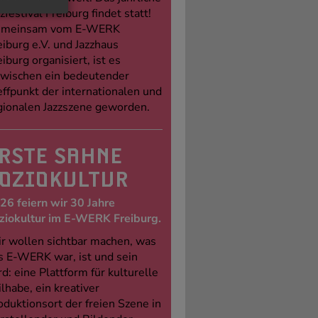
zfestival Freiburg findet statt!
meinsam vom E-WERK
eiburg e.V. und Jazzhaus
eiburg organisiert, ist es
zwischen ein bedeutender
effpunkt der internationalen und
gionalen Jazzszene geworden.
RSTE SAHNE
OZIOKULTUR
26 feiern wir 30 Jahre
ziokultur im E-WERK Freiburg.
r wollen sichtbar machen, was
s E-WERK war, ist und sein
rd: eine Plattform für kulturelle
ilhabe, ein kreativer
oduktionsort der freien Szene in