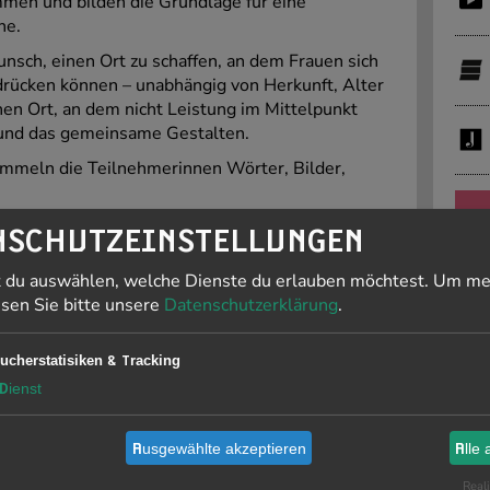
men und bilden die Grundlage für eine
he.
sch, einen Ort zu schaffen, an dem Frauen sich
rücken können – unabhängig von Herkunft, Alter
nen Ort, an dem nicht Leistung im Mittelpunkt
 und das gemeinsame Gestalten.
mmeln die Teilnehmerinnen Wörter, Bilder,
PR
NSCHUTZEINSTELLUNGEN
t du auswählen, welche Dienste du erlauben möchtest.
Um me
J
esen Sie bitte unsere
Datenschutzerklärung
.
F
ucherstatisiken & Tracking
19
 Juli in einem Öffentlichen Showing geteilt.
Dienst
er Straße 41
Ausgewählte akzeptieren
Alle 
AOQUÉ in Kooperation mit Andrea Lagos.
Li
ls fertige Aufführung, sondern als Einblick in
is
Reali