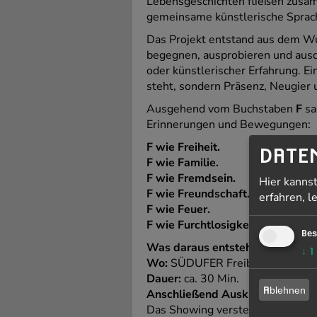
Lebensgeschichten fließen zusam
gemeinsame künstlerische Sprac
Das Projekt entstand aus dem Wun
begegnen, ausprobieren und ausd
oder künstlerischer Erfahrung. Ei
steht, sondern Präsenz, Neugier
Ausgehend vom Buchstaben
F
sa
Erinnerungen und Bewegungen:
F wie Freiheit.
DATE
F wie Familie.
F wie Fremdsein.
Hier kanns
F wie Freundschaft.
erfahren, l
F wie Feuer.
F wie Furchtlosigkeit.
Bes
Was daraus entsteht, wird am 18.
↓
1
Wo:
SÜDUFER Freiburg | Haslach
Dauer:
ca. 30 Min.
Ablehnen
Anschließend Ausklang mit KAR
Das Showing versteht sich nicht a