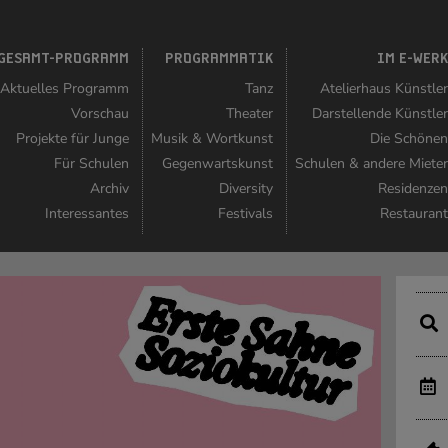
GESAMT-PROGRAMM
PROGRAMMATIK
IM E-WER
Aktuelles Programm
Tanz
Atelierhaus Künstle
Vorschau
Theater
Darstellende Künstle
Projekte für Junge
Musik & Wortkunst
Die Schöne
Für Schulen
Gegenwartskunst
Schulen & andere Miete
Archiv
Diversity
Residenze
Interessantes
Festivals
Restauran